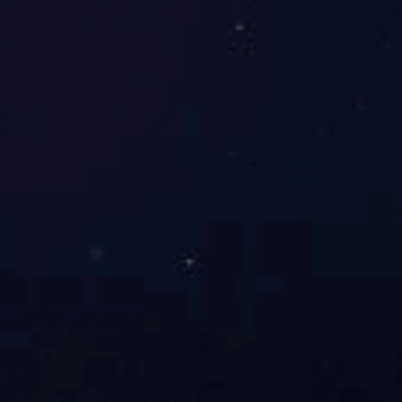
狱门口微震生命探测仪
和创电子为内蒙古自治区70周年庆典