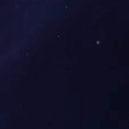
联系电话：