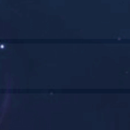
主要产品展示
SECURITY PRODUCT CLASSIFICATION
录入口-开云(中国)
车辆出入检查管理系统
爆炸物毒品探测设