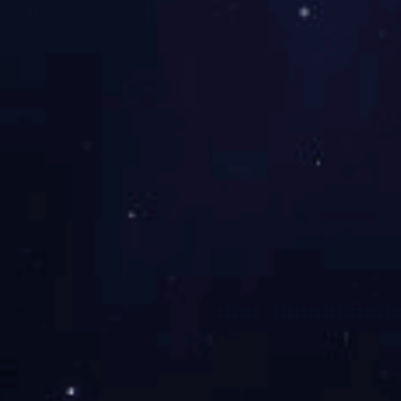
广西某监
湖南某车站X光安检机