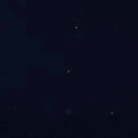
政企单位安检
生产企业安检
保驾护航！
展览博物馆安检