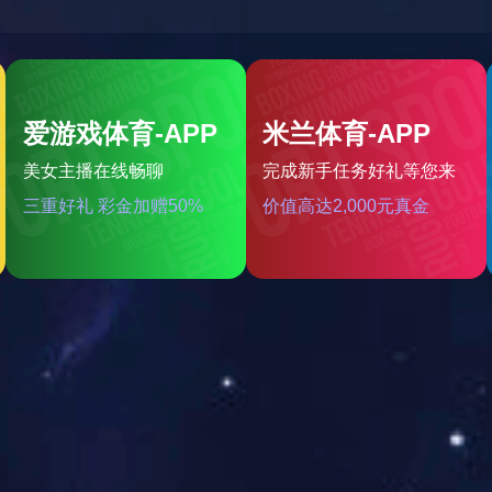
和创HC-MDS-X1微震