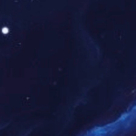
和创HC11系列手机探测门
02
0