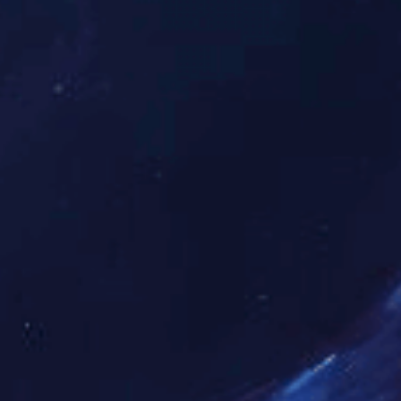
和创HC100100DX射线安全检查设备