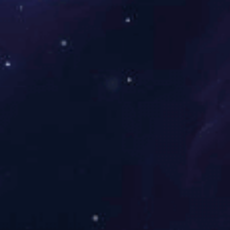
售前
方案设计、系统演示、预算报价
售中
系统安装调试、操作培训、维保培训
售后
15分钟响应，30分钟提供解决方案 24小时到位