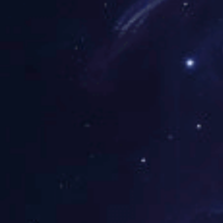
和创HC6550D双源双视角X射线安全检查设备
01