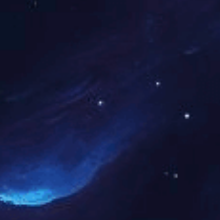
行业自主品牌
和创集研发、生产、销售和服务于 一体的高
和创拥有专
新技术企业；自有生产基 地，打造一站式安
企业积极参
检解决方案平台 ；长期为公检法机关、企事
品更新迭 
业单位 等制定安全检查整体解决方案。
持。
和创无忧服务
为安全保驾护航
我们用负责的态度赢得了口碑