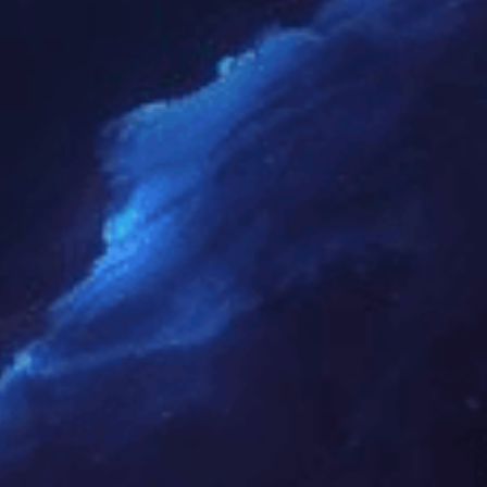
400-
168-
6661
扫