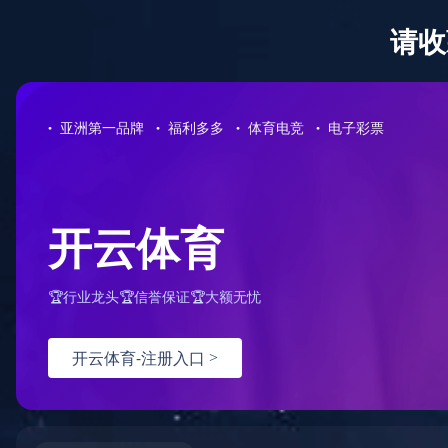
欢迎您访问开云手机官方版登录入口-开云(中国) 官网
研
和创 • 安全设备
公共安全领域解决方
首页
微震生命探测仪
毫米波人体安检仪