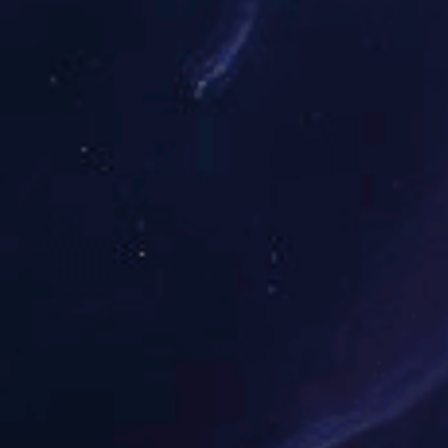
产品
和创HC
摆脱了传