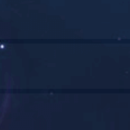
开云手机官方版登录入口-开云(中国)
DS-X1微震生命探测仪（无线）
和创H
口-开
仪，摆