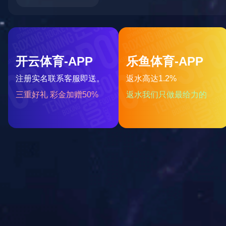
车辆出入检查管理系统
爆炸物毒品探测设备
危险液体探测设备
金属探测设备
智能管控系统
人员识别管理系统
热成像红外测温系统
警用特种装备
教育教学专用设备