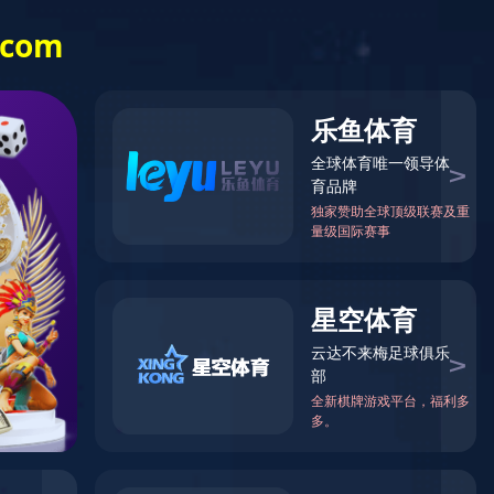
丨
中文版
ENGLISH
18688994455
：
关注微信公众号
云手机官方版登录入口-开云(中国)