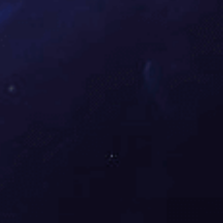
186889
一
扫
关
注
微
信
公
众
号
更加简单和人性化的设备操作；