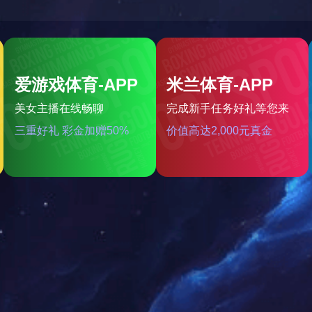
通道安检设备采购项目。