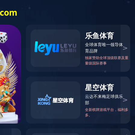
丨
中文版
ENGLISH
18688994455
：
关注微信公众号
云手机官方版登录入口-开云(中国)