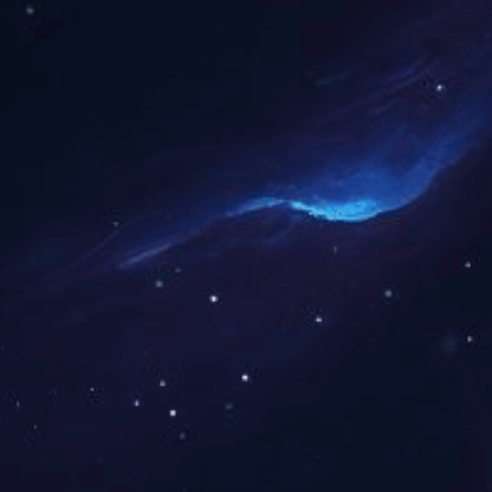
上一篇：
和
使用
服务热线：
联系电
0755-89399993
186-889