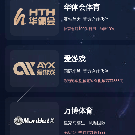
热搜关键词：
微震生命探测仪
毫米波人体安检仪
智能管控系统
>
>
您的位置：
主页
公司案例
武汉女子监狱车行通道安检设备供应
和创案例中心
政企单位安检
+
公共场所安检
+
湖北省武汉女
开云手机官方