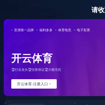
欢迎您访问开云手机官方版登录入口-开云(中国) 官网
研
和创 • 安全设备
公共安全领域解决方
首页
微震生命探测仪
毫米波人体安检仪