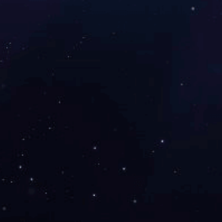
网站首页
产品中心
微震生命探测仪
公司案例
毫米波人体安检仪
新闻动态
开云手机官方版登录入口-开云
开云手机官方版登录入口-开云
(中国)
(中国)