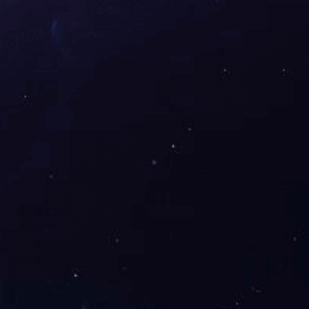
公
众
号
下一篇：
开云手机官方版登录入口-开云(中国) 中标国铁集团采购
项目
公司地址：
深圳市龙岗区横岗街道大运AI小镇A04栋5楼