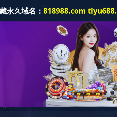
发创新
企业
联系电话
案定制服务商
产品中心
公司案例
新闻动态
开