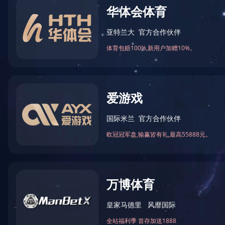
热搜关键词：
微震生命探测仪
毫米波人体安检仪
智能管控系统
>
>
您的位置：
主页
公司案例
武汉女子监狱车行通道安检设备供应
和创案例中心
政企单位安检
+
公共场所安检
+
湖北省武汉女
开云手机官方