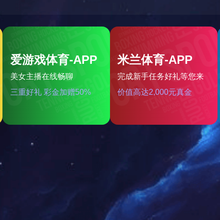
通道安检设备采购项目。