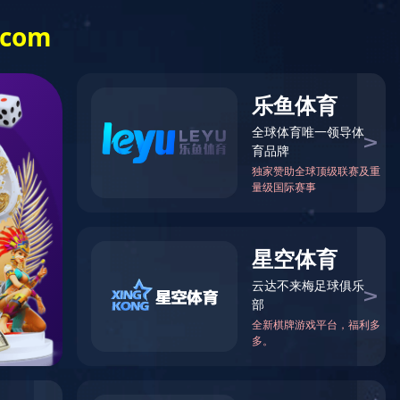
丨
中文版
ENGLISH
18688994455
：
关注微信公众号
云手机官方版登录入口-开云(中国)