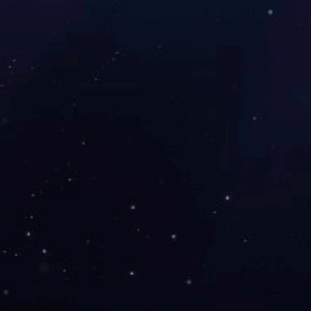
网站首页
产品中心
微震生命探测仪
公司案例
毫米波人体安检仪
新闻动态
开云手机官方版登录入口-开云
开云手机官方版登录入口-开云
(中国)
(中国)