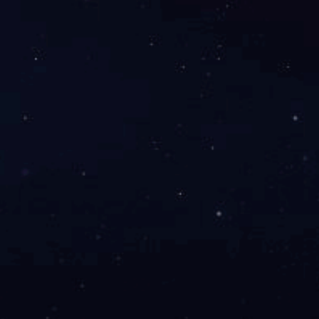
微信扫码 关注我们
微信扫码 关注我们