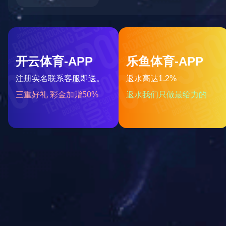
首先，X光
量极低，不
在安全范