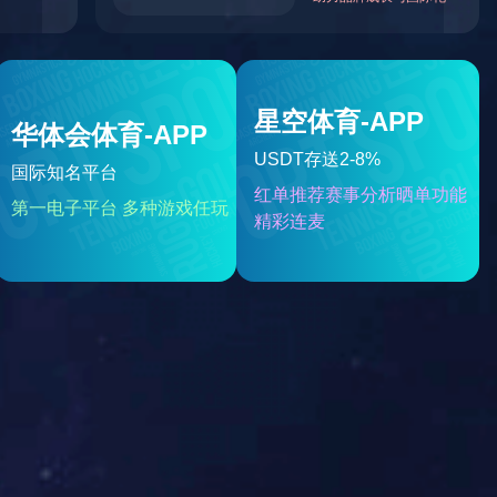
与医用X光机和核辐射等高强度辐射源相比，其辐射剂
使用也遵循了国际和国内的安全标准，确保辐射水平