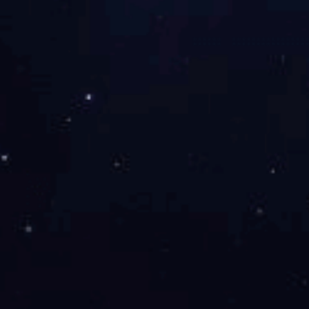
网站首页
产品中心
微震生命探测仪
公司案例
毫米波人体安检仪
新闻动态
开云手机官方版登录入口-开云
开云手机官方版登录入口-开云
(中国)
(中国)