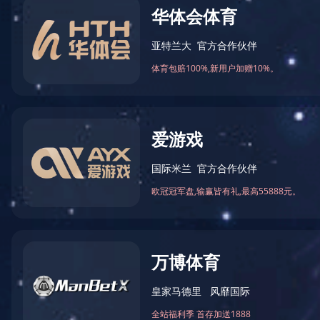
热搜关键词：
微震生命探测仪
毫米波人体安检仪
智能管控系统
>
>
您的位置：
主页
新闻动态
x光安检机有辐射吗？
和创资讯中心
公司新闻
+
行业新闻
+
x光安检机