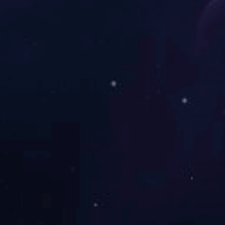
们需要注
更加安全
上一篇：
手
服务热线：
联系电
0755-89399993
186-889