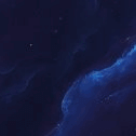
际应用中，X光安检机通常只用于对行李、包裹等物品进
人员也需要接受专业培训，了解设备的安全操作规程，确
X光安检机的辐射水平较低，我们仍然需要注意在使用过
长时间接触设备；对于孕妇、儿童等敏感人群，也应该特