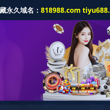
发创新
企业
联系电话
案定制服务商
产品中心
公司案例
新闻动态
开