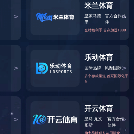
独过x光安检机？
脑都是必不可少的，所以今日谁计划回家，我能够带着联想笔记
机制造商的小职工知道国际航班更严峻。一般来说，有些x光机不
的笔记本。这儿x光机制造商的小职工将介绍机场安检的注意事
了解详情