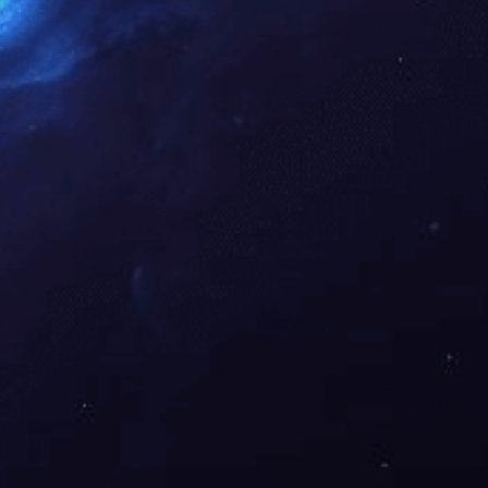
186889
查的渠道是什么？它在安全检查中起什么作用？
一
扫
了解详情
关
注
微
都有哪些信号灯
信
喜爱金属探测安全门的稳定性，如何测验金属探测安全门的稳定
公
性的测定方法。 一般安全门必须规划及时发射信号的强弱指示灯，
扰信号的强度。及时的信号指示灯在初始安装和应用过程中起着
众
号
了解详情
？
，为了减少更多不必要的伤害，现阶段全国各地都要求快递业在
包裹进行安检，以保证在运送过程中没有危险的液体和违禁物
于安检机来说仍是比较新的，那么你怎样才能做出更好的挑选，