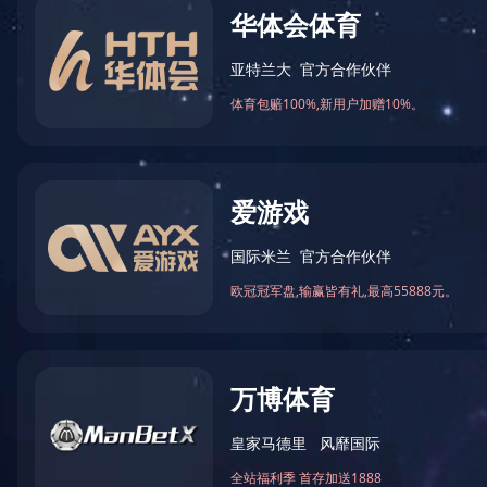
热搜关键词：
微震生命探测仪
毫米波人体安检仪
智能管控系统
>
您的位置：
主页
新闻动态
和创资讯中心
公司新闻
+
行业新闻
+