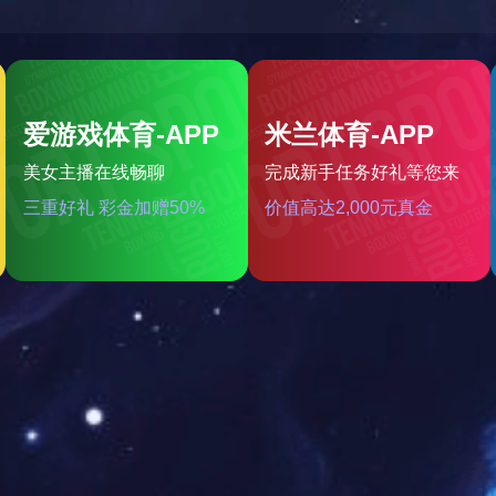
金属探测安检门有什
目前，随着科学技能的不断发展
等。各国也越来越注重安全查看
多少钱购买一台金属
金属检测安检门作为最便捷的安
你知道为什么经过安
安检金属检测安检门无处不在，