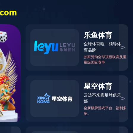
丨
中文版
ENGLISH
18688994455
：
关注微信公众号
云手机官方版登录入口-开云(中国)