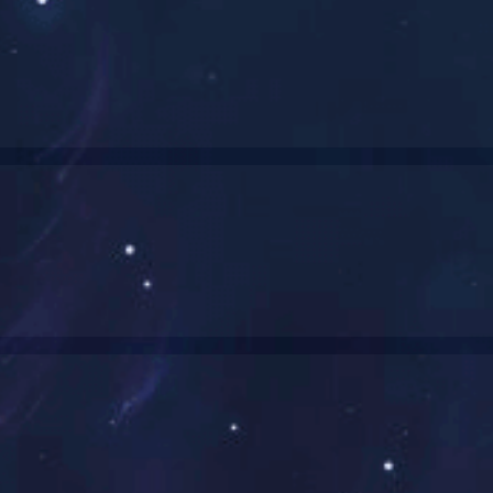
开云手机官方版登录入口-开云(中国)
为什么笔记本电脑要单
无论是出差仍是旅游，笔记本电
本电脑经过安全门吗？尽管x光
允许经过安全检查带着一个以上
项: